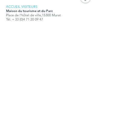
ACCUEIL VISITEURS
Maison du tourisme et du Parc
Place de l'hôtel de ville,15300 Murat
Tél. + 33 (0)4 71 20 09 47
Ouvert :
hors vacances scolaires : tous les jours, sauf jeudi et
dimanche, de 10h à12h30 et de 14h à 18h
petites vacances scolaires : de 9h à 12h et de 14h à17h
juillet et août : du lundi au samedi, de 9h30 à 18h, le
dimanche de 9h30 à 12h30
BUREAUX
Syndicat mixte du Parc des Volcans d'Auvergne
Place de l'hôtel de ville,15300 Murat
Tél. +
33 (0)4 71 20 22 10
Ouvert tous les jours, du lundi au vendredi de 9h à 12h30
et de 14h à 17h15
Doc. touristique
Points d'infos
Contact
S'abonner la lettre
Organigramme
Emploi - Stages