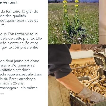
e vertus !
u territoire, la grande
de des qualités
ceutiques reconnues et
urs.
 que l’on retrouve tous
iels de cette plante. Elle
e fois entre sa 5e et sa
ngévité comprise entre
nde fleur jaune est donc
essaire d’organiser sa
ploitation est donc
echnique ancestrale dans
de du Parc : arrachage
 moins 25 ans,
rrachages sur le même
...