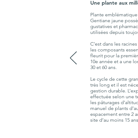
Une plante aux mill
Plante emblématique d
Gentiane jaune possè
gustatives et pharma
utilisées depuis toujo
C’est dans les racines
les composants essent
fleurit pour la premièr
10e année et a une lo
30 et 60 ans.
Le cycle de cette gra
très long et il est néc
gestion durable. L’ex
effectuée selon une t
les pâturages d’altitu
manuel de plants d’au
espacement entre 2 a
site d’au moins 15 ans.