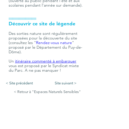
(ouverte au public pendant l’été et aux 
scolaires pendant l’année sur demande).
IIIIIIIIIIIIIIIIIIIIIIIIIIIIIIII
Découvrir ce site de légende
Des sorties nature sont régulièrement 
proposées pour la découverte du site 
(consultez les "
Rendez-vous nature
" 
proposé par le Département du Puy-de-
Dôme).
Un 
itinéraire commenté à embarquer
vous est proposé par le Syndicat mixte 
du Parc. A ne pas manquer !
< Site précédent
Site suivant >
< Retour à "Espaces Naturels Sensibles"