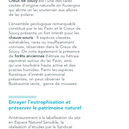
Creux de Soucy
 est l'une des rares 
cavités d’origine naturelle en Auvergne 
qui abrite un lac souterrain aux allures 
de lac polaire. 
L’ensemble géologique remarquable 
constitué par le lac Pavin et le Creux de 
Soucy présente un fort intérêt pour les 
chauve-souris
 : 8 espèces classées 
vulnérables, rares ou insuffisamment 
connues, observées dans le Creux de 
Soucy. On note également la présence 
de 
forêts anciennes
 (hêtraie ou hêtraie 
sapinière) autour du lac Pavin, ainsi 
qu'une tourbière haute active et des 
prairies humides. Parmi les espèces 
floristique d’intérêt patrimonial 
présentes, on peut observer la 
Buxbaumie verte,  genre de mousses.
IIIIIIIIIIIIIIIIIIIIIIIIIIIIIIII
Enrayer l'eutrophisation et 
préserver le patrimoine naturel
Antérieurement à la labellisation du site 
en Espace Naturel Sensible, la 
réalisation d’études par le Syndicat 